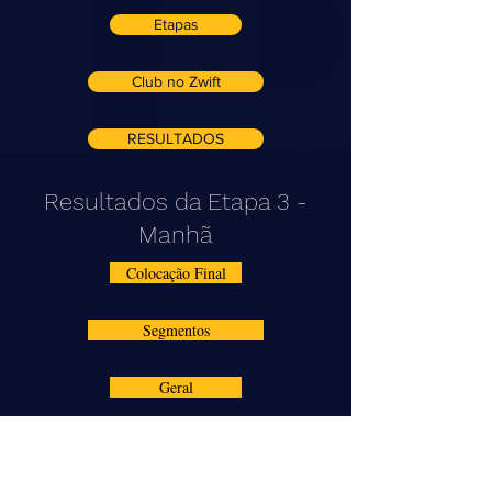
Etapas
Club no Zwift
RESULTADOS
Resultados da Etapa 3 -
Manhã
Colocação Final
Segmentos
Geral
Resultado Geral