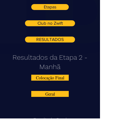
Etapas
Club no Zwift
RESULTADOS
Resultados da Etapa 2 -
Manhã
Colocação Final
Geral
Resultado Geral