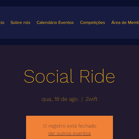
cio
Sobre nós
Calendário Eventos
Competições
Área de Memb
Social Ride
qua., 18 de ago.
  |  
Zwift
O registro está fechado
Ver outros eventos