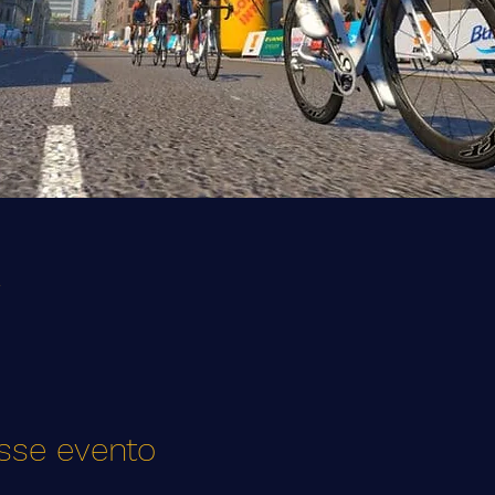
l
sse evento